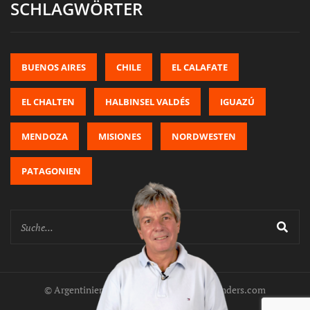
SCHLAGWÖRTER
BUENOS AIRES
CHILE
EL CALAFATE
EL CHALTEN
HALBINSEL VALDÉS
IGUAZÚ
MENDOZA
MISIONES
NORDWESTEN
PATAGONIEN
© Argentinien anders: www.argentinien-anders.com