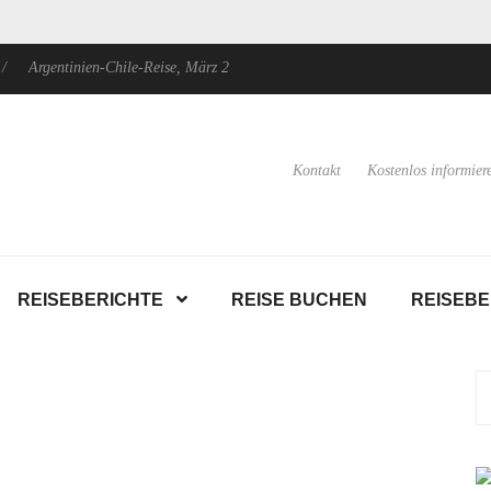
ntinien-Chile-Reise, März 2024
Argentinien: Nordwesten, Patagonien u
Kontakt
Kostenlos informier
REISEBERICHTE
REISE BUCHEN
REISEB