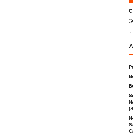
C
A
P
B
B
S
N
(
N
S
C