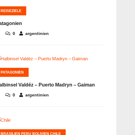
REISEZIELE
atagonien
0
argentinien
PATAGONIEN
albinsel Valdéz – Puerto Madryn – Gaiman
0
argentinien
BRASILIEN PERU BOLIVIEN CHILE