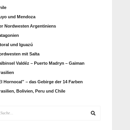
hile
uyo und Mendoza
er Nordwesten Argentiniens
atagonien
itoral und Iguazú
ordwesten mit Salta
albinsel Valdéz – Puerto Madryn – Gaiman
asilien
El Hornocal” – das Gebirge der 14 Farben
asilien, Bolivien, Peru und Chile