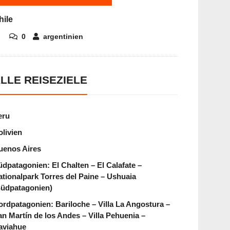
hile
0
argentinien
LLE REISEZIELE
eru
olivien
uenos Aires
üdpatagonien: El Chalten – El Calafate –
ationalpark Torres del Paine – Ushuaia
Südpatagonien)
ordpatagonien: Bariloche – Villa La Angostura –
an Martín de los Andes – Villa Pehuenia –
aviahue