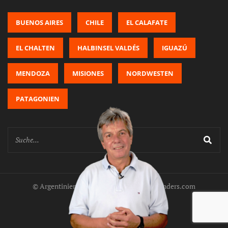
BUENOS AIRES
CHILE
EL CALAFATE
EL CHALTEN
HALBINSEL VALDÉS
IGUAZÚ
MENDOZA
MISIONES
NORDWESTEN
PATAGONIEN
© Argentinien anders: www.argentinien-anders.com