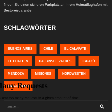
finden Sie einen sicheren Parkplatz an Ihrem Heimatflughafen mit
Bestpreisgarantie
SCHLAGWÖRTER
BUENOS AIRES
CHILE
EL CALAFATE
EL CHALTEN
HALBINSEL VALDÉS
IGUAZÚ
MENDOZA
MISIONES
NORDWESTEN
PATAGONIEN