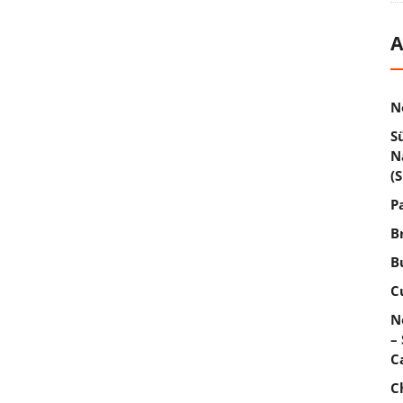
A
N
S
N
(
P
B
B
C
N
–
C
C