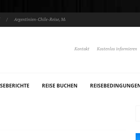
Argentinien-Chile-Reise, März 2025
Argentinien-Chile-Reise
Kontakt
Kostenlos informieren
ISEBERICHTE
REISE BUCHEN
REISEBEDINGUNGE