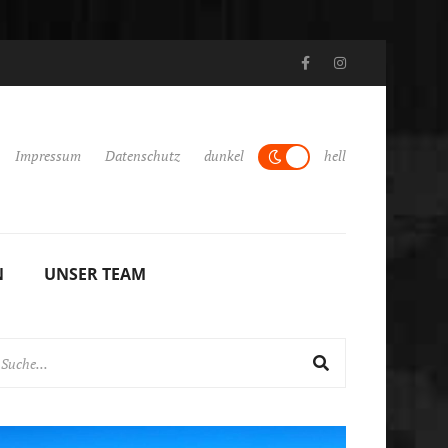
, März 2024
Argentinien: Nordwesten, Patagonien und Misiones Febru
Impressum
Datenschutz
dunkel
hell
N
UNSER TEAM