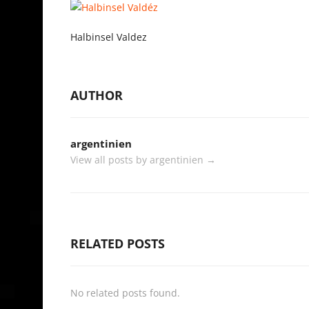
Halbinsel Valdez
AUTHOR
argentinien
View all posts by argentinien
→
RELATED POSTS
No related posts found.