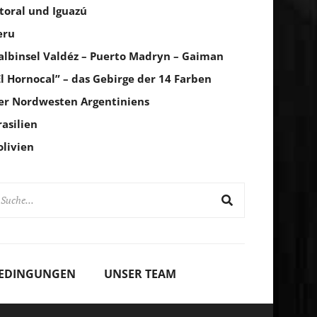
itoral und Iguazú
eru
albinsel Valdéz – Puerto Madryn – Gaiman
El Hornocal” – das Gebirge der 14 Farben
er Nordwesten Argentiniens
rasilien
olivien
BEDINGUNGEN
UNSER TEAM