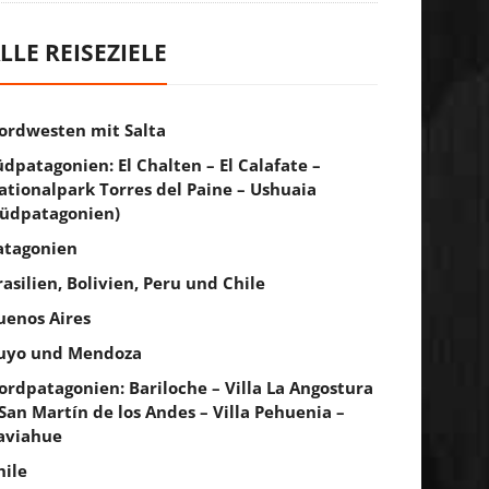
LLE REISEZIELE
ordwesten mit Salta
üdpatagonien: El Chalten – El Calafate –
ationalpark Torres del Paine – Ushuaia
Südpatagonien)
atagonien
rasilien, Bolivien, Peru und Chile
uenos Aires
uyo und Mendoza
ordpatagonien: Bariloche – Villa La Angostura
 San Martín de los Andes – Villa Pehuenia –
aviahue
hile