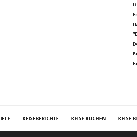
L
P
H
“
D
B
B
IELE
REISEBERICHTE
REISE BUCHEN
REISE-