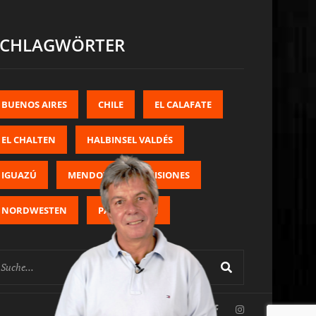
SCHLAGWÖRTER
BUENOS AIRES
CHILE
EL CALAFATE
EL CHALTEN
HALBINSEL VALDÉS
IGUAZÚ
MENDOZA
MISIONES
NORDWESTEN
PATAGONIEN