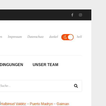
ien und Misiones Februar 2024
Argentinien-Reise Februar 2024
en
Impressum
Datenschutz
dunkel
hell
EDINGUNGEN
UNSER TEAM