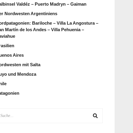
albinsel Valdéz – Puerto Madryn – Gaiman
er Nordwesten Argentiniens
ordpatagonien: Bariloche – Villa La Angostura –
an Martín de los Andes – Villa Pehuenia –
aviahue
asilien
uenos Aires
ordwesten mit Salta
uyo und Mendoza
hile
atagonien