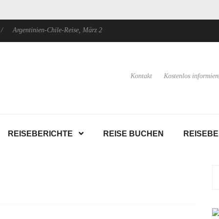
Argentinien-Chile-Reise, März 2024
Argentinien: Nordwesten, Patagon
Kontakt
Kostenlos informier
REISEBERICHTE
REISE BUCHEN
REISEB