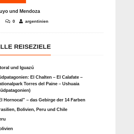
uyo und Mendoza
0
argentinien
LLE REISEZIELE
itoral und Iguazú
üdpatagonien: El Chalten – El Calafate –
ationalpark Torres del Paine – Ushuaia
Südpatagonien)
El Hornocal” – das Gebirge der 14 Farben
asilien, Bolivien, Peru und Chile
eru
olivien