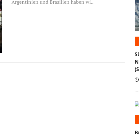
Argentinien und Brasilien haben wi..
S
N
(
B