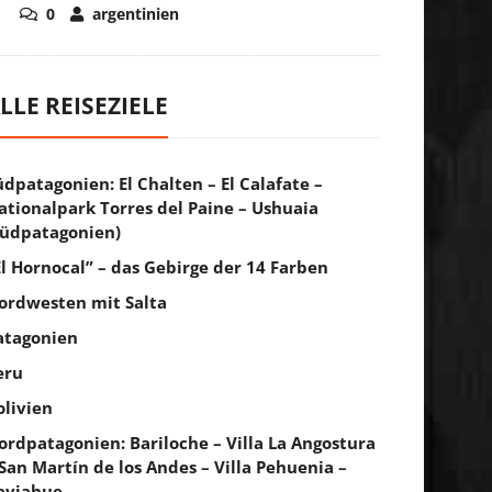
0
argentinien
LLE REISEZIELE
üdpatagonien: El Chalten – El Calafate –
ationalpark Torres del Paine – Ushuaia
Südpatagonien)
El Hornocal” – das Gebirge der 14 Farben
ordwesten mit Salta
atagonien
eru
olivien
ordpatagonien: Bariloche – Villa La Angostura
 San Martín de los Andes – Villa Pehuenia –
aviahue