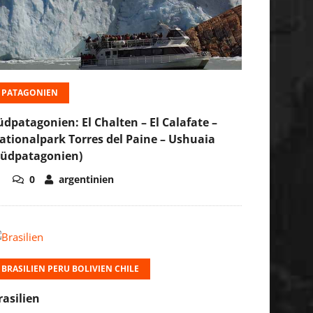
PATAGONIEN
üdpatagonien: El Chalten – El Calafate –
ationalpark Torres del Paine – Ushuaia
Südpatagonien)
0
argentinien
BRASILIEN PERU BOLIVIEN CHILE
rasilien