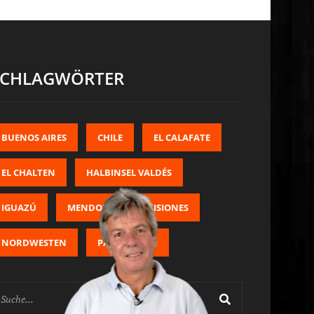
SCHLAGWÖRTER
BUENOS AIRES
CHILE
EL CALAFATE
EL CHALTEN
HALBINSEL VALDÉS
IGUAZÚ
MENDOZA
MISIONES
NORDWESTEN
PATAGONIEN