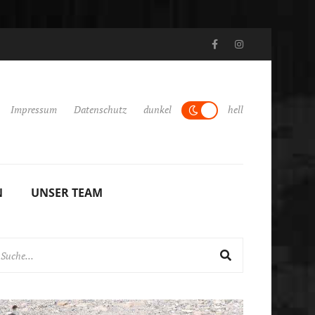
, März 2024
Argentinien: Nordwesten, Patagonien und Misiones Febru
Impressum
Datenschutz
dunkel
hell
N
UNSER TEAM