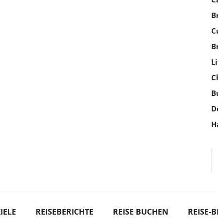
B
C
B
L
C
B
D
H
IELE
REISEBERICHTE
REISE BUCHEN
REISE-