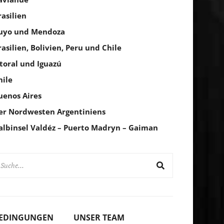
rasilien
uyo und Mendoza
rasilien, Bolivien, Peru und Chile
itoral und Iguazú
hile
uenos Aires
er Nordwesten Argentiniens
albinsel Valdéz – Puerto Madryn – Gaiman
BEDINGUNGEN
UNSER TEAM