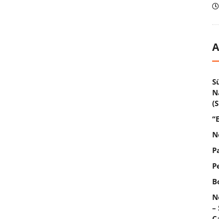
A
S
N
(
“
N
P
P
B
N
–
C