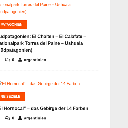
PATAGONIEN
üdpatagonien: El Chalten – El Calafate –
ationalpark Torres del Paine – Ushuaia
Südpatagonien)
0
argentinien
REISEZIELE
El Hornocal” – das Gebirge der 14 Farben
0
argentinien