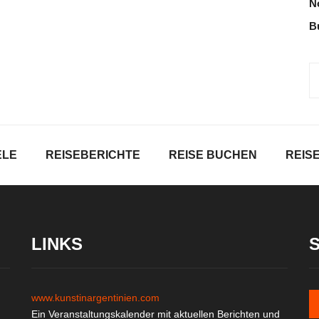
N
B
ELE
REISEBERICHTE
REISE BUCHEN
REIS
LINKS
www.kunstinargentinien.com
Ein Veranstaltungskalender mit aktuellen Berichten und