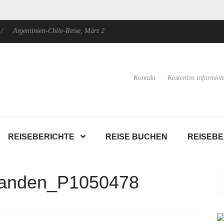
ntinien-Chile-Reise, März 2024
Argentinien: Nordwesten, Patagonien u
Kontakt
Kostenlos informier
REISEBERICHTE
REISE BUCHEN
REISEB
chanden_P1050478