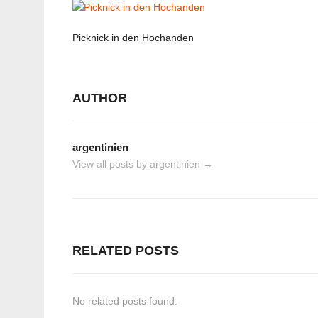
Picknick in den Hochanden
AUTHOR
argentinien
View all posts by argentinien
→
RELATED POSTS
No related posts found.