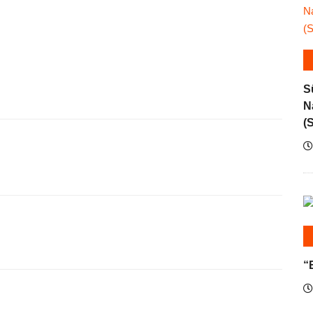
S
N
(
“