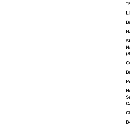
“
L
Br
H
S
N
(
C
Br
P
N
S
C
C
B