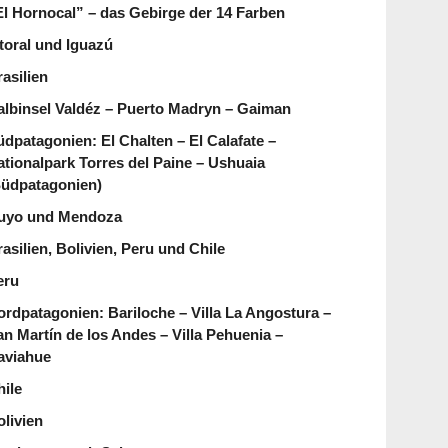
El Hornocal” – das Gebirge der 14 Farben
itoral und Iguazú
asilien
albinsel Valdéz – Puerto Madryn – Gaiman
üdpatagonien: El Chalten – El Calafate –
ationalpark Torres del Paine – Ushuaia
Südpatagonien)
uyo und Mendoza
asilien, Bolivien, Peru und Chile
eru
ordpatagonien: Bariloche – Villa La Angostura –
an Martín de los Andes – Villa Pehuenia –
aviahue
hile
olivien